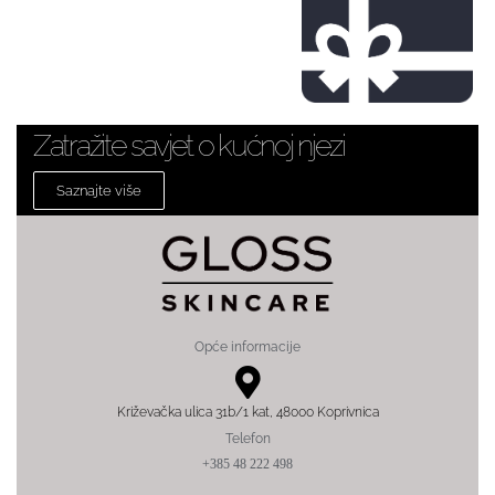
Zatražite savjet o kućnoj njezi
Saznajte više
Opće informacije
Križevačka ulica 31b/1 kat, 48000 Koprivnica
Telefon
+385 48 222 498