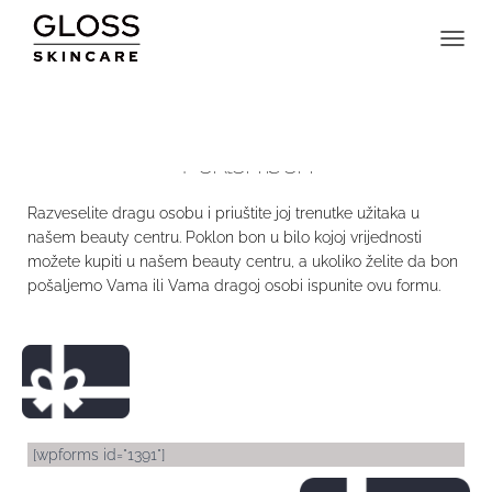
TOGGL
Poklon bon
Razveselite dragu osobu i priuštite joj trenutke užitaka u
našem beauty centru. Poklon bon u bilo kojoj vrijednosti
možete kupiti u našem beauty centru, a ukoliko želite da bon
pošaljemo Vama ili Vama dragoj osobi ispunite ovu formu.
[wpforms id="1391"]