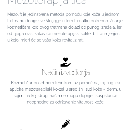
Mezoterapija lica
Mezolift je jedinstvena metoda pomoću koje koža u jednom
tretmanu dobije sve što joj je u tom trenutku potrebno. Znanje
kozmetičara kod ovog tretmana dolazi do punog izražaja, jer
od njega ovisi kakav će mezoterapijski koktel biti primjenjen i
u kojoj mjeri će se vaša koža revitalizirati.
Način izvođenja
Kozmetičar posebnom tehnikom uz pomoć najfinijih iglica
aplicira mezoterapijski koktel u središnji sloj kože – derm, u
koji ni na koji drugi način ne mogu doprijeti suspstance
neophodne za održavanje vitalnosti kože.