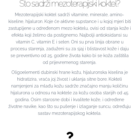
Što sadrži mezoterapijski koktel?
Mezoterapijski koktel sadrži vitamine, minerale, amino-
kiseline, hijaluron. Koje će aktivne supstance i u kojoj mjeri biti
zastupljene u određenom mezo koktelu, ovisi od stanja kože i
efekta koji želimo da postignemo. Najbolji antioksidansi su
vitamin C, vitamin E i selen. Oni su prva linija obrane u
procesu starenja, zaduženi su za sjaj i blistavost kože i daju
se preventivno od 25. godine života kako bi se koža zaštitila
od prijevremenog starenja.
Oligoelementi dubinski hrane kožu, hijaluronska kiselina je
hidratizira, vraća joj živost i uklanja sitne bore. Kokteli
namjenjeni za mlađu kožu sadrže značajno manju količinu
hijalurona u odnosu na koktele za kožu osoba starijih od 45
godina. Osim starosne dobi i kvalitete kože, i određene
životne navike, kao što su pušenje i izlaganje suncu, određuju
sastav mezoterapijskog koktela.