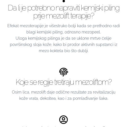
Da li je potrebno napraviti kemijski piling
prije mezolift terapije?
Efekat mezoterapije je višestruko bolji kada se prethodno radi
blagi kemijski piling, odnosno mezopeel.
Uloga kemijskog pilinga je da se uklone mrtve ćelije
površinskog sloja kože, kako bi prodor aktivnih supstanci iz
mezo koktela bio što dublji.
Koje se regije tretiraju mezoliftom?
Osim lica, mezolift daje odlične rezultate za revitalizaciju
kože vrata, dekoltea, kao i za pomlađivanje šaka.