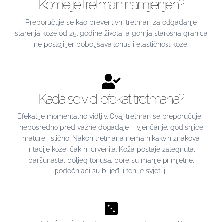
Kome je tretman namjenjen?
Preporučuje se kao preventivni tretman za odgađanje
starenja kože od 25. godine života, a gornja starosna granica
ne postoji jer poboljšava tonus i elastičnost kože.
Kada se vidi efekat tretmana?
Efekat je momentalno vidljiv. Ovaj tretman se preporučuje i
neposredno pred važne događaje – vjenčanje, godišnjice
mature i slično. Nakon tretmana nema nikakvih znakova
iritacije kože, čak ni crvenila. Koža postaje zategnuta,
baršunasta, boljeg tonusa, bore su manje primjetne,
podočnjaci su blijeđi i ten je svjetliji.