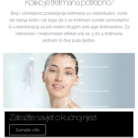
Koliko je tretmana potrebno?
Broj i učestalost ponavljanja tretmana su individualni, ovise
od stanja kože i od toga da li se tretmani izvode samostalno
ili u kombinaciji sa još nekim drugim anti-age tretmanima. Za
intenzivan i maksimalan efekat vrši se 3 do 4 tretmana
jednom ili dva puta tjedno.
Zatražite savjet o kućnoj njezi
Saznajte više