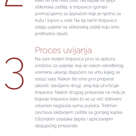
kako se one nebi uvile. Na kapak se lijepi
silikonska zaštita, a trepavice (gornje)
premazujemo sa ljepiulom koje je nježno za
kožu i topivo u vodi. Na taj način trepavice
ostaju uvijene na silikonskoj zaštiti koju smo
prethodno stavili.
3
Proces uvijanja
Na sam korijen trepavica prvo se aplicira
sredstvo za uvijenje, koji se nakon određenog
vremena uklanja štapićem na vrhu kojeg se
nalazi vata. Nakon što smo prvi preparat
uklonili, stavljamo drugi, onaj koji učvršćuje
trepavice. Nakon drugog preparata na redu je
bojanje trepavice kako bi se uz već dobiveni
volumen naglasila sama punoća. Tretman
završava skidanjem zaštite sa gornjeg kapka,
čišćenjem ostataka ljepila i apliciranjem
njegujućeg preparata.