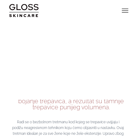
TOGGL
Lash lift
podizanje trepavica
Cilj ovog tretmana je podizanje, uvijanje i
bojanje trepavica, a rezultat su tamnije
trepavice punijeg volumena.
Radi se o bezbolnom tretmanu kod kojeg se trepavice uvijjaju i
podižu neagresivnom tehnikom koju ćemo objasniti u nastavku. Ovaj
tretman idealan je za sve žene koje ne žele ekstenzije. Upravo zbog