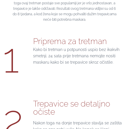
toga ovaj tretman postaje sve popularniji jer je vrlo jednostavan, a
trepavice je lakše održavati. Rezultati ovog tretmana vidljivi su od 6
do 8 tjedana, a kod žena koje se mogu pohvaliti dužim trepavicama
neće biti potrebna maskara.
1
Priprema za tretman
Kako bi tretman u potpunosti uspio bez ikakvih
smetnji, 24 sata prije tretmana nemojte nositi
maskaru kako bi se trepavice skroz očistile.
2
Trepavice se detaljno
očiste
Nakon toga na donje trepavice stavlja se zaštita