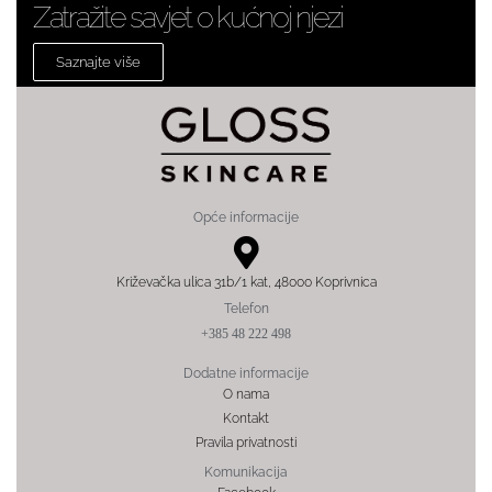
Zatražite savjet o kućnoj njezi
Saznajte više
Opće informacije
Križevačka ulica 31b/1 kat, 48000 Koprivnica
Telefon
+385 48 222 498
Dodatne informacije
O nama
Kontakt
Pravila privatnosti
Komunikacija