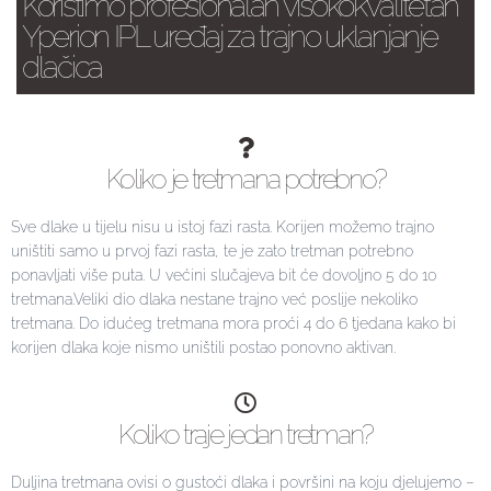
Koristimo profesionalan visokokvalitetan
Yperion IPL uređaj za trajno uklanjanje
dlačica
Koliko je tretmana potrebno?
Sve dlake u tijelu nisu u istoj fazi rasta. Korijen možemo trajno
uništiti samo u prvoj fazi rasta, te je zato tretman potrebno
ponavljati više puta. U većini slučajeva bit će dovoljno 5 do 10
tretmana.Veliki dio dlaka nestane trajno već poslije nekoliko
tretmana. Do idućeg tretmana mora proći 4 do 6 tjedana kako bi
korijen dlaka koje nismo uništili postao ponovno aktivan.
Koliko traje jedan tretman?
Duljina tretmana ovisi o gustoći dlaka i površini na koju djelujemo –