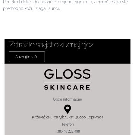
Ponekad dolazi do lagane promjene pigmenta, a naročito ako ste
prethodno kožu izlagali suncu.
Zatražite savjet o kućnoj njezi
Saznajte više
Opće informacije
Križevačka ulica 31b/1 kat, 48000 Koprivnica
Telefon
+385 48 222 498