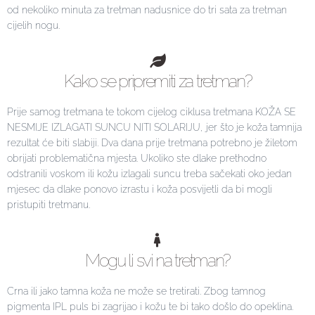
od nekoliko minuta za tretman nadusnice do tri sata za tretman
cijelih nogu.
Kako se pripremiti za tretman?
Prije samog tretmana te tokom cijelog ciklusa tretmana KOŽA SE
NESMIJE IZLAGATI SUNCU NITI SOLARIJU, jer što je koža tamnija
rezultat će biti slabiji. Dva dana prije tretmana potrebno je žiletom
obrijati problematična mjesta. Ukoliko ste dlake prethodno
odstranili voskom ili kožu izlagali suncu treba sačekati oko jedan
mjesec da dlake ponovo izrastu i koža posvijetli da bi mogli
pristupiti tretmanu.
Mogu li svi na tretman?
Crna ili jako tamna koža ne može se tretirati. Zbog tamnog
pigmenta IPL puls bi zagrijao i kožu te bi tako došlo do opeklina.