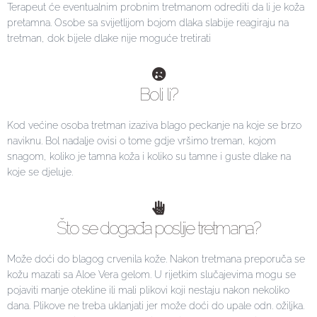
Terapeut će eventualnim probnim tretmanom odrediti da li je koža
pretamna. Osobe sa svijetlijom bojom dlaka slabije reagiraju na
tretman, dok bijele dlake nije moguće tretirati
Boli li?
Kod većine osoba tretman izaziva blago peckanje na koje se brzo
naviknu. Bol nadalje ovisi o tome gdje vršimo treman, kojom
snagom, koliko je tamna koža i koliko su tamne i guste dlake na
koje se djeluje.
Što se događa poslije tretmana?
Može doći do blagog crvenila kože. Nakon tretmana preporuča se
kožu mazati sa Aloe Vera gelom. U rijetkim slučajevima mogu se
pojaviti manje otekline ili mali plikovi koji nestaju nakon nekoliko
dana. Plikove ne treba uklanjati jer može doći do upale odn. ožiljka.